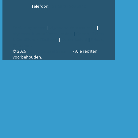
Telefoon:
+31 (0)72 - 200 59 10
Contact opnemen
|
Algemene Voorwaarden
|
Algemene Inkoop Voorwaarden
|
General Terms
& Conditions of Delivery
|
Cookie beleid
|
Privacy
Statement
©
2026
Tebulo Medical Systems
- Alle rechten
voorbehouden.