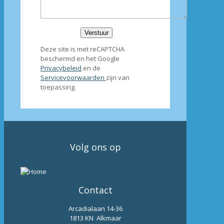
Deze site is met reCAPTCHA
beschermd en het Google
Privacybeleid
en de
Servicevoorwaarden
zijn van
toepassing.
Volg ons op
Contact
Arcadialaan 14-36
1813 KN Alkmaar